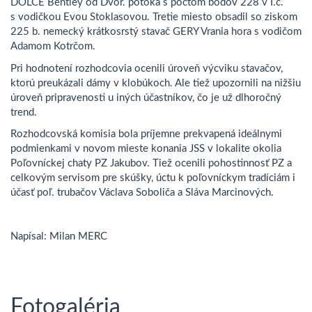
DOLCE Bentley od Dvor. potoka s počtom bodov 228 v I.c.
s vodičkou Evou Stoklasovou. Tretie miesto obsadil so ziskom
225 b. nemecký krátkosrstý stavač GERY Vrania hora s vodičom
Adamom Kotrčom.
Pri hodnotení rozhodcovia ocenili úroveň výcviku stavačov,
ktorú preukázali dámy v klobúkoch. Ale tiež upozornili na nižšiu
úroveň pripravenosti u iných účastníkov, čo je už dlhoročný
trend.
Rozhodcovská komisia bola príjemne prekvapená ideálnymi
podmienkami v novom mieste konania JSS v lokalite okolia
Poľovníckej chaty PZ Jakubov. Tiež ocenili pohostinnosť PZ a
celkovým servisom pre skúšky, úctu k poľovníckym tradíciám i
účasť poľ. trubačov Václava Soboliča a Sláva Marcinových.
Napísal: Milan MERC
Fotogaléria