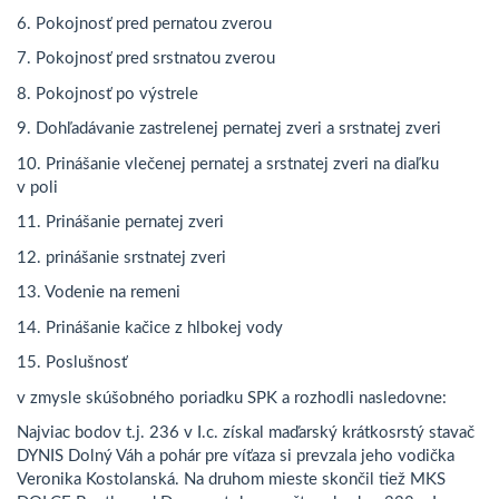
6. Pokojnosť pred pernatou zverou
7. Pokojnosť pred srstnatou zverou
8. Pokojnosť po výstrele
9. Dohľadávanie zastrelenej pernatej zveri a srstnatej zveri
10. Prinášanie vlečenej pernatej a srstnatej zveri na diaľku
v poli
11. Prinášanie pernatej zveri
12. prinášanie srstnatej zveri
13. Vodenie na remeni
14. Prinášanie kačice z hlbokej vody
15. Poslušnosť
v zmysle skúšobného poriadku SPK a rozhodli nasledovne:
Najviac bodov t.j. 236 v I.c. získal maďarský krátkosrstý stavač
DYNIS Dolný Váh a pohár pre víťaza si prevzala jeho vodička
Veronika Kostolanská. Na druhom mieste skončil tiež MKS