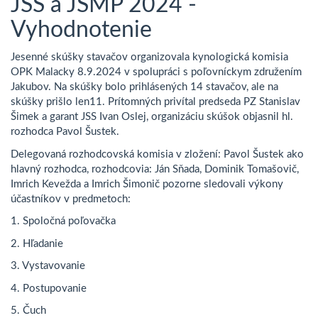
JSS a JSMP 2024 -
Vyhodnotenie
Jesenné skúšky stavačov organizovala kynologická komisia
OPK Malacky 8.9.2024 v spolupráci s poľovníckym združením
Jakubov. Na skúšky bolo prihlásených 14 stavačov, ale na
skúšky prišlo len11. Prítomných privítal predseda PZ Stanislav
Šimek a garant JSS Ivan Oslej, organizáciu skúšok objasnil hl.
rozhodca Pavol Šustek.
Delegovaná rozhodcovská komisia v zložení: Pavol Šustek ako
hlavný rozhodca, rozhodcovia: Ján Sňada, Dominik Tomašovič,
Imrich Kevežda a Imrich Šimonič pozorne sledovali výkony
účastníkov v predmetoch:
1. Spoločná poľovačka
2. Hľadanie
3. Vystavovanie
4. Postupovanie
5. Čuch